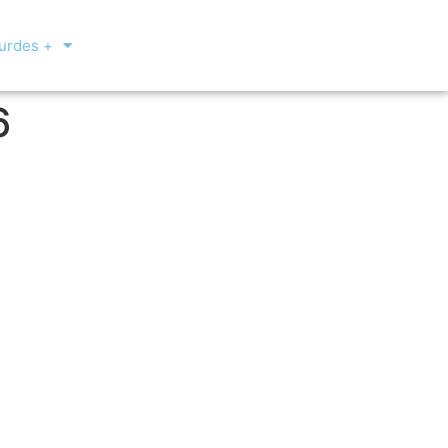
urdes +
6