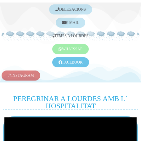
DELEGACIONS
E-MAIL
TEMPS A LOURDES
WHATSSAP
FACEBOOK
INSTAGRAM
PEREGRINAR A LOURDES AMB L´
HOSPITALITAT