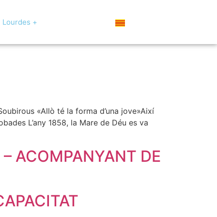
Lourdes +
Soubirous «Allò té la forma d’una jove»Així
trobades L’any 1858, la Mare de Déu es va
A – ACOMPANYANT DE
CAPACITAT